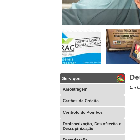
De
Serviços
Em br
Amostragem
Cartões de Crédito
Controle de Pombos
Desinsetização, Desinfecção e
Descupinização